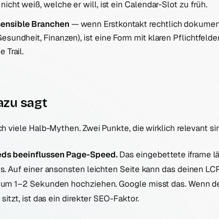
icht weiß, welche er will, ist ein Calendar-Slot zu früh.
ensible Branchen
— wenn Erstkontakt rechtlich dokumen
esundheit, Finanzen), ist eine Form mit klaren Pflichtfelde
 Trail.
azu sagt
ch viele Halb-Mythen. Zwei Punkte, die wirklich relevant si
eds beeinflussen Page-Speed.
Das eingebettete iframe lä
ts. Auf einer ansonsten leichten Seite kann das deinen LC
) um 1–2 Sekunden hochziehen. Google misst das. Wenn d
 sitzt, ist das ein direkter SEO-Faktor.