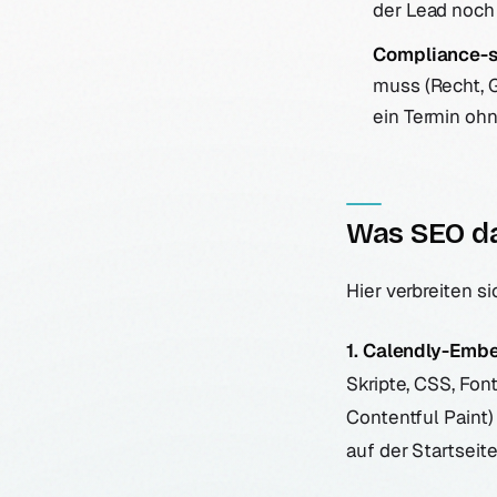
der Lead noch n
Compliance-s
muss (Recht, G
ein Termin ohne
Was SEO d
Hier verbreiten si
1. Calendly-Emb
Skripte, CSS, Fon
Contentful Paint
auf der Startseite