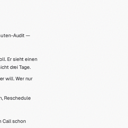
inuten-Audit —
l. Er sieht einen
icht drei Tage.
r will. Wer nur
on, Reschedule
m Call schon