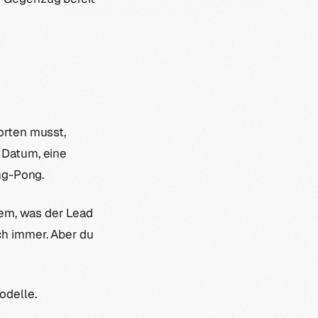
orten musst,
 Datum, eine
ing-Pong.
lem, was der Lead
ch immer. Aber du
odelle.