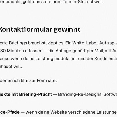
s er braucht, geht das auf einem Termin-Slot schwer.
Kontaktformular gewinnt
ierte Briefings brauchst, kippt es. Ein White-Label-Auftrag
in 30 Minuten erfassen — die Anfrage gehört per Mail, mit A
enauso wenn deine Leistung modular ist und der Kunde ers
haupt will.
 denen ich klar zur Form rate:
ekte mit Briefing-Pflicht
— Branding-Re-Designs, Softwar
ice-Pfade
— wenn deine Website verschiedene Leistunge