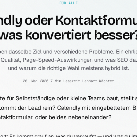
FÜR ALLE
ndly oder Kontaktformu
was konvertiert besser
en dasselbe Ziel und verschiedene Probleme. Ein ehrli
-Qualität, Page-Speed-Auswirkungen und was SEO da
und warum die richtige Wahl meistens hybrid ist.
28. Mai 2026
·
7 Min Lesezeit
·
Lennart Wächter
e für Selbstständige oder kleine Teams baut, stellt
 kommt der Lead rein? Calendly mit eingebettetem B
ntaktformular, oder beides nebeneinander?
wort: Es kommt drauf an, was du verkaufst — und was du i