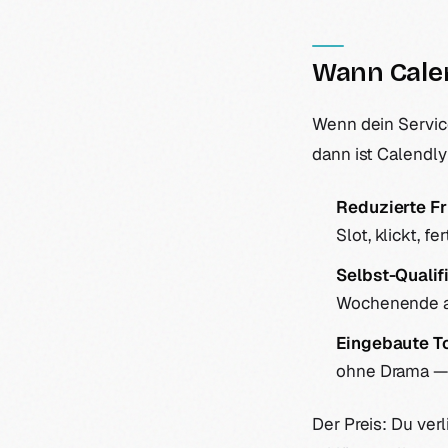
Wann Cale
Wenn dein Service
dann ist Calendly
Reduzierte Fr
Slot, klickt, f
Selbst-Qualif
Wochenende anf
Eingebaute To
ohne Drama — d
Der Preis: Du ver