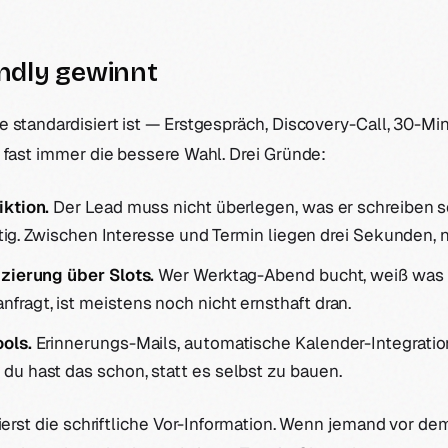
ndly gewinnt
 standardisiert ist — Erstgespräch, Discovery-Call, 30-M
 fast immer die bessere Wahl. Drei Gründe:
iktion.
Der Lead muss nicht überlegen, was er schreiben sol
ertig. Zwischen Interesse und Termin liegen drei Sekunden, n
izierung über Slots.
Wer Werktag-Abend bucht, weiß was e
ragt, ist meistens noch nicht ernsthaft dran.
ols.
Erinnerungs-Mails, automatische Kalender-Integrati
u hast das schon, statt es selbst zu bauen.
lierst die schriftliche Vor-Information. Wenn jemand vor de