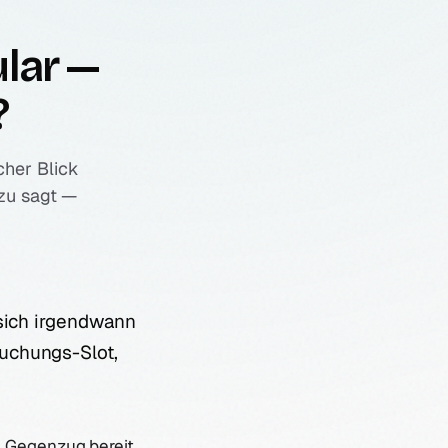
lar —
?
cher Blick
zu sagt —
 sich irgendwann
uchungs-Slot,
m Gegenzug bereit