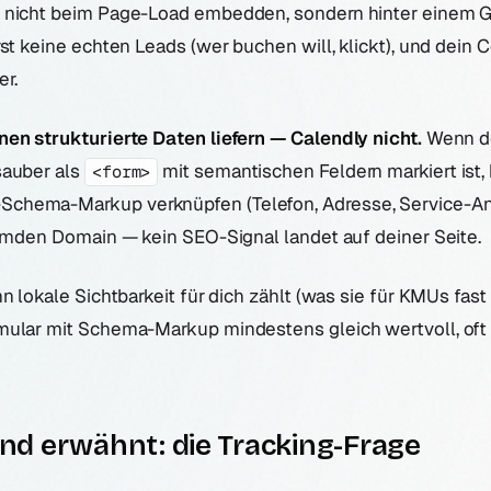
 nicht beim Page-Load embedden, sondern hinter einem 
rst keine echten Leads (wer buchen will, klickt), und dein 
er.
nen strukturierte Daten liefern — Calendly nicht.
Wenn d
sauber als
mit semantischen Feldern markiert ist,
<form>
-Schema-Markup verknüpfen (Telefon, Adresse, Service-An
remden Domain — kein SEO-Signal landet auf deiner Seite.
n lokale Sichtbarkeit für dich zählt (was sie für KMUs fast 
mular mit Schema-Markup mindestens gleich wertvoll, oft 
d erwähnt: die Tracking-Frage