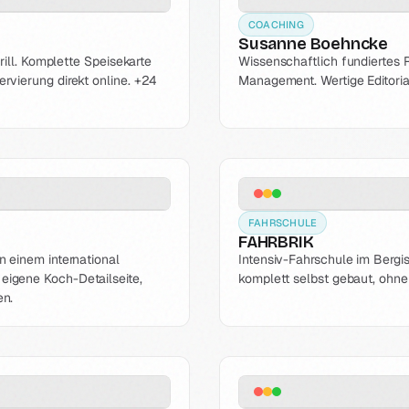
COACHING
Susanne Boehncke
rill. Komplette Speisekarte
Wissenschaftlich fundiertes 
rvierung direkt online. +24
Management. Wertige Editori
FAHRSCHULE
FAHRBRIK
n einem international
Intensiv-Fahrschule im Bergis
eigene Koch-Detailseite,
komplett selbst gebaut, ohn
en.