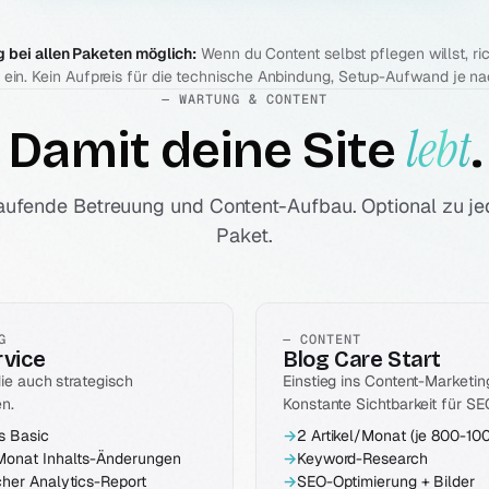
bei allen Paketen möglich:
Wenn du Content selbst pflegen willst, r
y ein. Kein Aufpreis für die technische Anbindung, Setup-Aufwand je n
— WARTUNG & CONTENT
lebt
Damit deine Site
.
 laufende Betreuung und Content-Aufbau. Optional zu j
Paket.
G
— CONTENT
rvice
Blog Care Start
die auch strategisch
Einstieg ins Content-Marketin
n.
Konstante Sichtbarkeit für S
s Basic
→
2 Artikel/Monat (je 800-10
Monat Inhalts-Änderungen
→
Keyword-Research
cher Analytics-Report
→
SEO-Optimierung + Bilder