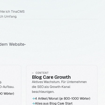
ichte ich TinaCMS
ach Umfang.
edem Website-
— CONTENT
Blog Care Growth
g.
Aktives Wachstum. Für Unternehmen
EO-Aufbau.
die SEO als Growth-Kanal
beschleunigen.
00 Wörter)
→
4 Artikel/Monat (je 800-1000 Wörter)
→
Alles aus Blog Care Start