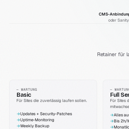
CMS-Anbindung 
oder Sanit
Retainer für
— WARTUNG
— WARTUN
Basic
Full Se
Für Sites die zuverlässig laufen sollen.
Für Sites 
mitwachse
→
Updates + Security-Patches
→
Alles au
→
Uptime-Monitoring
→
Bis 2h/
→
Weekly Backup
→
Monatli