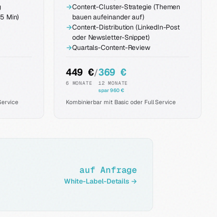
g
→
Content-Cluster-Strategie (Themen
5 Min)
bauen aufeinander auf)
→
Content-Distribution (LinkedIn-Post
oder Newsletter-Snippet)
→
Quartals-Content-Review
449 €
369 €
/
6 MONATE
12 MONATE
spar 960 €
Service
Kombinierbar mit Basic oder Full Service
auf Anfrage
White-Label-Details →