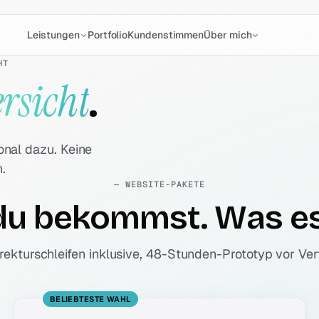
Portfolio
Kundenstimmen
Leistungen
Über mich
HT
rsicht
.
nal dazu. Keine
.
— WEBSITE-PAKETE
du bekommst. Was e
rrekturschleifen inklusive, 48-Stunden-Prototyp vor Ve
BELIEBTESTE WAHL