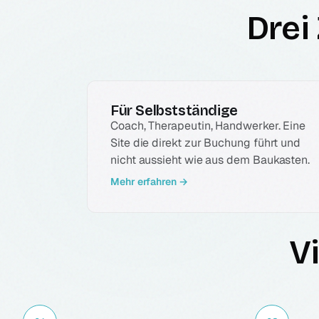
2 Artikel/Monat
Basic + 2h Änderungen/Monat
Anpassungsrunden.
Drei
Blog Care Growth
Design-System
4 Artikel/Monat + Distribution
Farbpalette, Schriften-Setup, Basis-Prinzipien als PDF-
Guideline.
Für Selbstständige
Visitenkarten
Coach, Therapeutin, Handwerker. Eine
2 Layout-Varianten druckfähig. Vorder- und Rückseite.
Print-PDF druckerbereit.
Site die direkt zur Buchung führt und
nicht aussieht wie aus dem Baukasten.
Briefpapier + E-Mail-Signatur
Mehr erfahren →
Briefpapier-Vorlage (Word + PDF). E-Mail-Signatur als
+ Bild-Version.
Vi