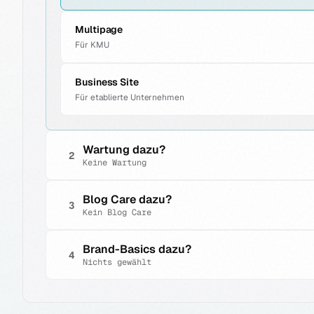
Multipage
Für KMU
Business Site
Für etablierte Unternehmen
Wartung dazu?
2
Keine Wartung
Keine Wartung
Blog Care dazu?
3
Kein Blog Care
Ich kümmere mich selbst
Kein Blog Care
Brand-Basics dazu?
Basic
4
Nichts gewählt
Kein Content-Retainer
Updates + Uptime + Backups
Logo
Blog Care Start
Full Service
Sauberes Logo in mehreren Varianten. SVG, PNG, PDF. 2