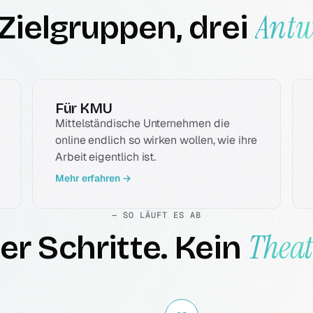
Antw
 Zielgruppen, drei
ab 369 €/Monat
390 €
Für KMU
190 €
Mittelständische Unternehmen die
online endlich so wirken wollen, wie ihre
Arbeit eigentlich ist.
Mehr erfahren →
190 €
 HTML
— SO LÄUFT ES AB
Theat
er Schritte. Kein