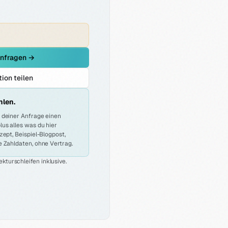
nfragen →
ion teilen
hlen.
 deiner Anfrage einen
us alles was du hier
zept, Beispiel-Blogpost,
 Zahldaten, ohne Vertrag.
kturschleifen inklusive.