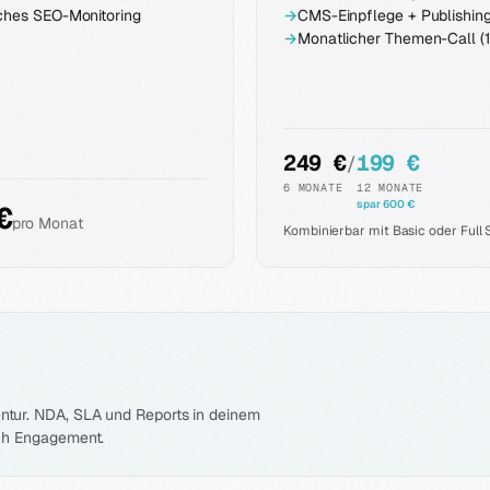
ches SEO-Monitoring
→
CMS-Einpflege + Publishin
→
Monatlicher Themen-Call (1
249 €
199 €
/
6 MONATE
12 MONATE
spar 600 €
€
pro Monat
Kombinierbar mit Basic oder Full 
ntur. NDA, SLA und Reports in deinem
ach Engagement.