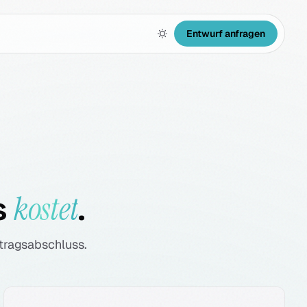
Entwurf anfragen
kostet
s
.
rtragsabschluss.