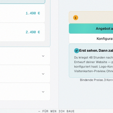
1.490 €
i
Angebot a
2.490 €
Konfigurat
Erst sehen. Dann za
✓
Du kriegst 48 Stunden nach
Entwurf deiner Website — pl
konfiguriert hast: Logo-Kon
Visitenkarten-Preview. Ohne
0 €
Bindende Preise. 3 Korre
0 €
49 €/Monat
ab 199 €/Monat
290 €
— FÜR WEN ICH BAUE
149 €/Monat